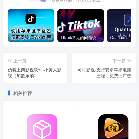
这家伙很懒，什么都没有写...
使用个人证书给TikTok签名安装(视频)
TikTok常见的问题说明和解决方法
上一篇
下一篇
伪装上架影视软件-小黄人影
可可影视-支持安卓苹果电脑
视（加数乐消）
三端，免费无广告
相关推荐