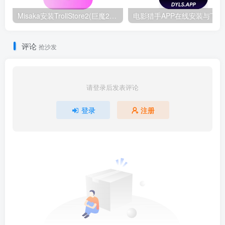
Misaka安装TrollStore2(巨魔2)教程-支持iOS15.0-16.6.1
电影猎
评论
抢沙发
请登录后发表评论
登录
注册