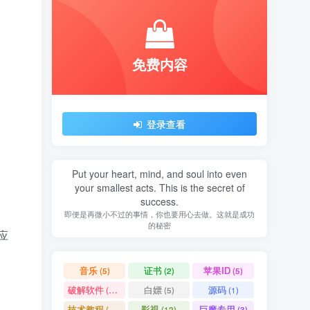
免费内容
登录查看
Put your heart, mind, and soul into even
your smallest acts. This is the secret of
success.
即便是再微小不过的事情，你也要用心去做。这就是成功
的秘密
应
音乐
证书
苹果ID
(5)
(2)
(5)
破解软件
白嫖
源码
(11)
(5)
(1)
技术教程
影视
巨魔专用
(15)
(12)
(3)