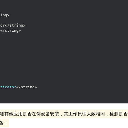
ring
>
tor
<
/string
>
r
<
/string
>
nticator
<
/string
>
测其他应用是否在你设备安装，其工作原理大致相同，检测是否
备；