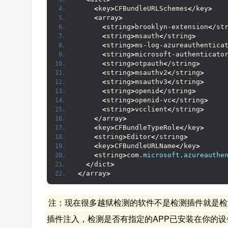
<
key
>
CFBundleURLSchemes
<
/key
>
<
array
>
<
string
>
brooklyn-extension
<
/st
<
string
>
msauth
<
/string
>
<
string
>
ms-log-azureauthentica
<
string
>
microsoft-authenticato
<
string
>
otpauth
<
/string
>
<
string
>
msauthv2
<
/string
>
<
string
>
msauthv3
<
/string
>
<
string
>
openid
<
/string
>
<
string
>
openid-vc
<
/string
>
<
string
>
vcclient
<
/string
>
<
/array
>
<
key
>
CFBundleTypeRole
<
/key
>
<
string
>
Editor
<
/string
>
<
key
>
CFBundleURLName
<
/key
>
<
string
>
com.
microsoft
.
azureauthe
<
/dict
>
<
/array
>
注：现在很多越狱检测的软件不是检测插件就是检
插件注入，检测是否有指定的APP已安装在你的设