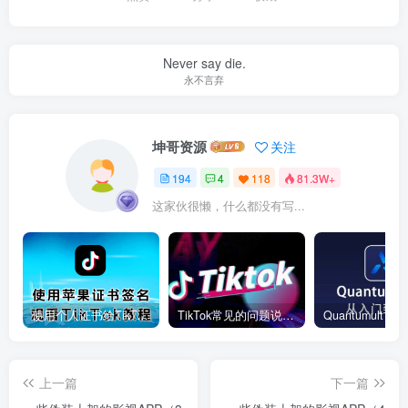
Never say die.
永不言弃
坤哥资源
关注
194
4
118
81.3W+
这家伙很懒，什么都没有写...
使用个人证书给TikTok签名安装(视频)
TikTok常见的问题说明和解决方法
上一篇
下一篇