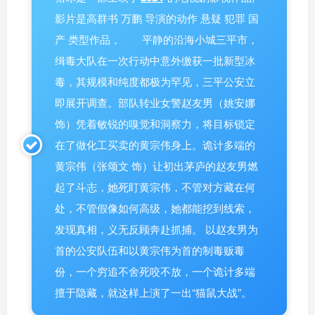
影片是高群书 万鹏 导演的动作 悬疑 犯罪 国
产 类型作品， 平静的沿海小城三平市，
缉毒大队在一次行动中意外缴获一批新型冰
毒，其规模和纯度都极为罕见，三平公安立
即展开调查。部队转业女警赵友男（姚安娜
饰）凭着敏锐的嗅觉和洞察力，将目标锁定
在了做化工买卖的黄宗伟身上。诡计多端的
黄宗伟（张颂文 饰）让初出茅庐的赵友男燃
起了斗志，她死盯黄宗伟，不管对方藏在何
处，不管假像如何高级，她都能挖到线索，
发现真相，义无反顾奔赴抓捕。 以赵友男为
首的公安队伍和以黄宗伟为首的制毒贩毒
份，一个穷追不舍死咬不放，一个诡计多端
擅于隐藏，就这样上演了一出“猫鼠大战”。