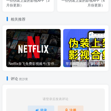
一些伪装上架的影视APP（3
一些伪装上架的影视APP（4
月份更新）
月份更新）
相关推荐
Netflix奈飞免费影视账号(暂停更新)
苹果商
评论
抢沙发
请登录后发表评论
登录
注册