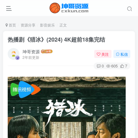
首页
资源分享
影音娱乐
正文
热播剧《猎冰》(2024) 4K超前18集完结
坤哥资源
关注
私信
2年前更新
0
605
7