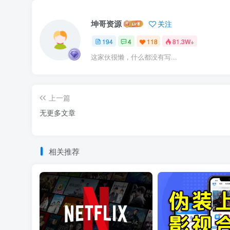
坤哥资源
关注
194
4
118
81.3W+
这家伙很懒，什么都没有写...
上一篇
无更多文章
相关推荐