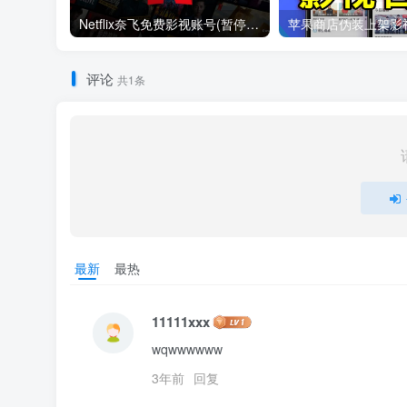
Netflix奈飞免费影视账号(暂停更新)
评论
共1条
最新
最热
11111xxx
wqwwwwww
3年前
回复