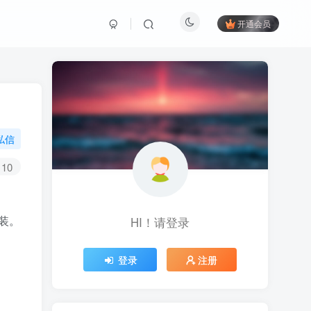
开通会员
私信
10
装。
HI！请登录
登录
注册