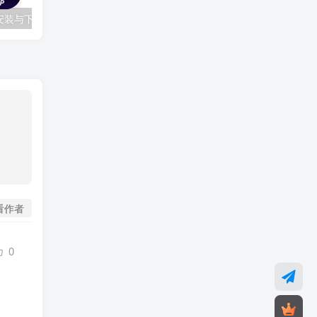
电影猎手APP在线安装与下载（免费影视，内置大人福利）
GTA Car Tracker安装TrollStore(巨魔1)教程-支持iOS14.0 – 15.4.1
看作者
0