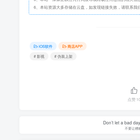
6、本站资源大多存储在云盘，如发现链接失效，请联系我
iOS软件
商店APP
# 影视
# 伪装上架
点赞
1
Don’t let a bad da
不要让糟