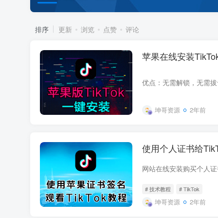
排序
更新
浏览
点赞
评论
苹果在线安装TikT
坤哥资源
2年前
使用个人证书给Tik
# 技术教程
# TikTok
坤哥资源
2年前