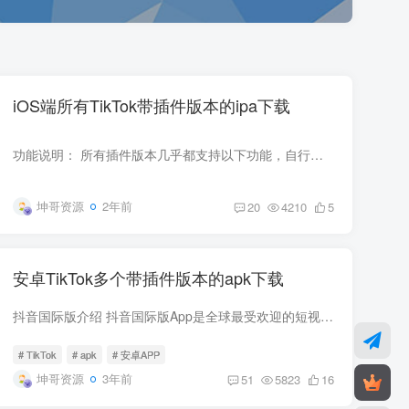
iOS端所有TikTok带插件版本的ipa下载
功能说明： 所有插件版本几乎都支持以下功能，自行下载测试 一键下载无水印视频和音乐 一键复制视频文案和内容 最高支持4K HDR原视频下载 解除封禁国家地区的观看限制 解除检测SIM卡归属地的限...
坤哥资源
2年前
20
4210
5
安卓TikTok多个带插件版本的apk下载
抖音国际版介绍 抖音国际版App是全球最受欢迎的短视频应用，抖音国际版TikTok（海外版）横扫全球下载量常居榜首。这是最新抖音国际版破解版，无视封锁和下载限制，国内免拔卡，去除了广告，下载...
# TikTok
# apk
# 安卓APP
坤哥资源
3年前
51
5823
16