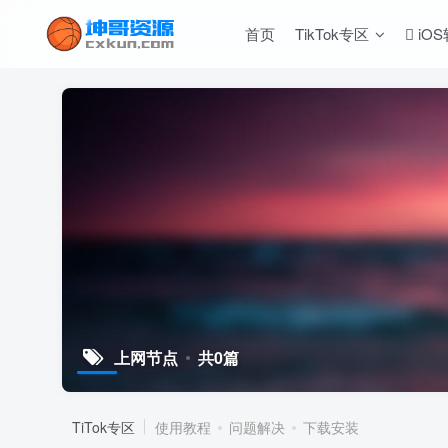
首页
TikTok专区
iO
上网节点
共0篇
TiTok专区
使用教程
问题解决
下载安装