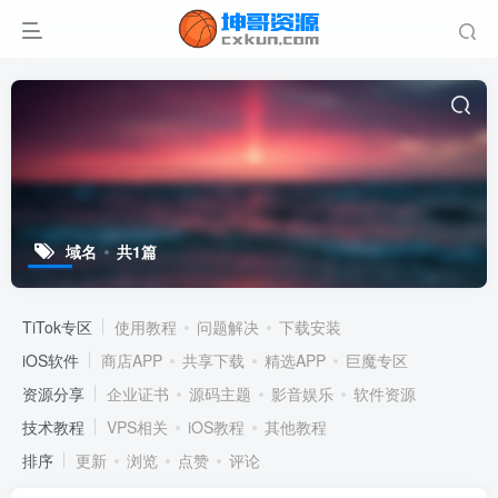
域名
共1篇
TiTok专区
使用教程
问题解决
下载安装
iOS软件
商店APP
共享下载
精选APP
巨魔专区
资源分享
企业证书
源码主题
影音娱乐
软件资源
技术教程
VPS相关
iOS教程
其他教程
排序
更新
浏览
点赞
评论