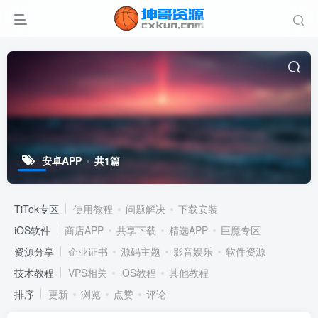
安卓APP
共1篇
TiTok专区
使用教程
问题解决
下载安装
iOS软件
商店APP
共享下载
精选APP
巨魔专区
资源分享
企业证书
源码主题
影音娱乐
软件资源
技术教程
VPS相关
iOS教程
其他教程
排序
更新
浏览
点赞
评论