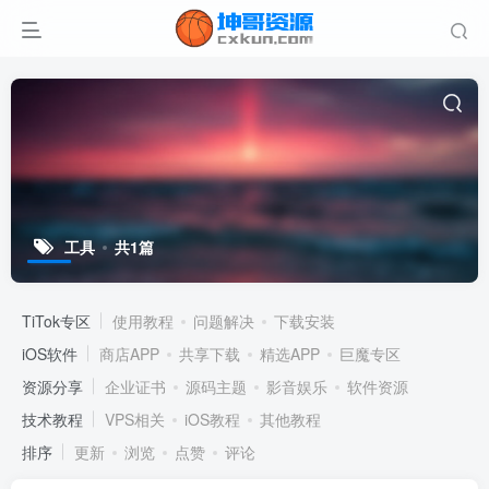
工具
共1篇
TiTok专区
使用教程
问题解决
下载安装
iOS软件
商店APP
共享下载
精选APP
巨魔专区
资源分享
企业证书
源码主题
影音娱乐
软件资源
技术教程
VPS相关
iOS教程
其他教程
排序
更新
浏览
点赞
评论