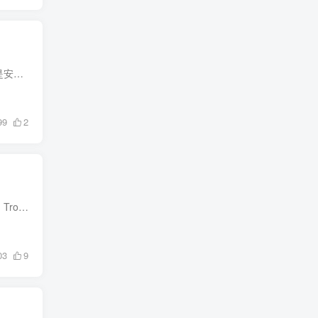
简介 Clash 是一个使用 Go 语言编写，基于规则的跨平台代理软件核心程序。 Clash for Android 是安卓系统上的一款 Clash 客户端。 下载 直接下载: cfa-2.5.12-premium Github: https:...
99
2
注意： 要保证你的 iOS 设备上的 Surge 版本是 4 以上，因为 Surge 2 和 Surge 3 是不支持安全的 Trojan 协议的嘞。而且别忘了，要确保你的 Surge 4 已经购买了 Pro 功能，不然的话，它就不会正...
03
9