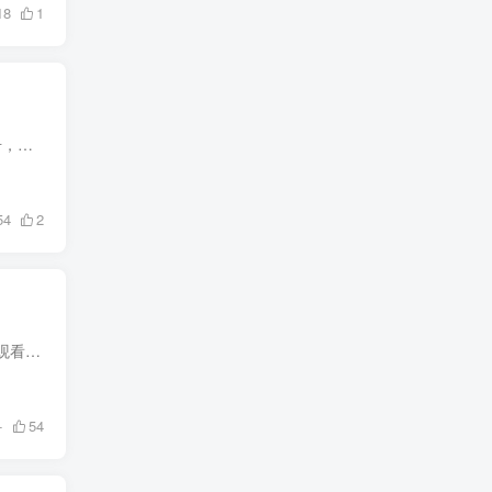
18
1
为什么不能登录个人设置 商店和个人设置里面的账号是互相独立的，个人设置里的一般是私人账号，保存着手机里面各种隐私和设置，例如iCloud相册通讯录备忘录定位等，不要轻易登录其它账号，如果...
54
2
网站在线安装购买个人证书 无需越狱！无需登录AppStore商店！ 签名安装TikTok，免拔卡免登录观看！ 无水印下载视频，任意切换国家等！ 稳定使用一年，不限次数安装！ 还能安装全网所有第三方ipa...
+
54