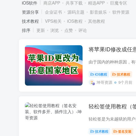
iOS软件
商店APP
共享下载
精选APP
巨魔专区
资源分享
企业证书
源码主题
影音娱乐
软件资源
技术教程
VPS相关
iOS教程
其他教程
排序
更新
浏览
点赞
评论
将苹果ID修改成任
iOS教程
技术教程
坤哥资源
9个月前
轻松签使用教程（
技术教程
签名安装