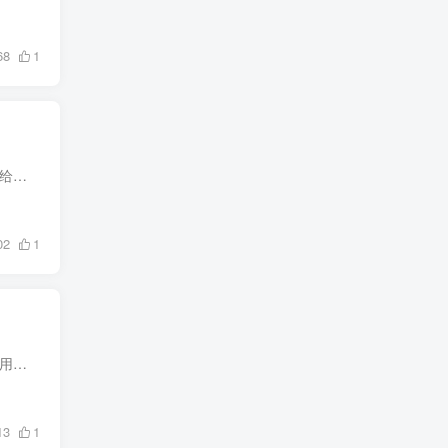
68
1
［SideLoadly］是国外 iosgods 论坛出品的一款简单且实用的免费签名工具，通过个人苹果ID可以给苹果ipa文件进行签名安装，支持 Win 和 Mac 系统，相对比爱思助手的签名工具兼容性更好、更方便，...
02
1
TrollStore 是一款免费的永久签名APP。通过它无需越狱无需证书，就可以安装任意未签名的IPA应用程序。适用于iOS 14.0 – 15.4.1系统。 支持A12-A14（iOS14.0-14.8.1） 网盘在线安装 支持A8x-A15...
13
1