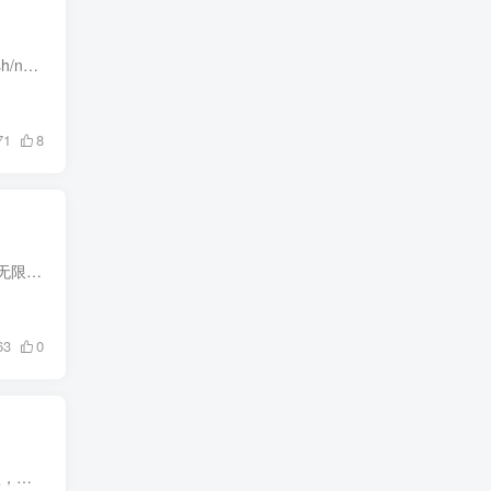
安装Nodejs v24 (CentOS / Debian) # 安装 nvm curl -o- https://raw.githubusercontent.com/nvm-sh/nvm/v0.39.7/install.sh | bash # 让 nvm 生效 source ~/.bashrc # 安装指定版本 nvm instal...
71
8
iRedMail是一套成熟稳定的邮件服务器系统，它免费，开源且拥有优秀的性能，iRedMail支持绑定无限多个域名，因此，若您有多个域名，您可以将他们添加到同一个邮件服务器上，无需分别搭建多个邮件...
63
0
网上有很多华为鸿蒙系统手机安装谷歌商店google play的方法，坤哥也测试过很多方法，比较繁琐，现今吃快餐的碎片化社会，大家都想以最短时间最简单最快捷的方式来学会某项技能，比如安卓手机安...