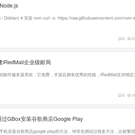
ode.js
0
2
iRedMail企业级邮局
0
1
Box安装谷歌商店Google Play