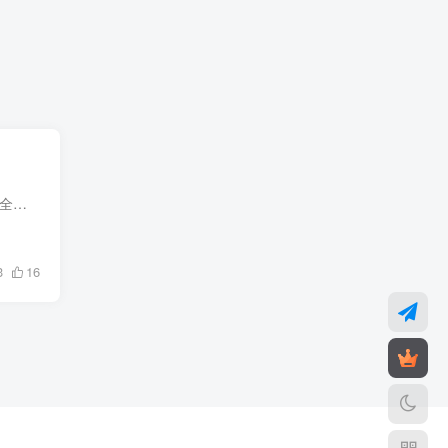
抖音国际版介绍 抖音国际版App是全球最受欢迎的短视频应用，抖音国际版TikTok（海外版）横扫全球下载量常居榜首。这是最新抖音国际版破解版，无视封锁和下载限制，国内免拔卡，去除了广告，下载...
3
16