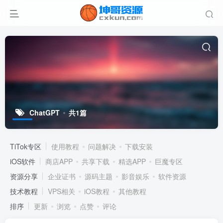
ChatGPT
共1篇
TiTok专区
使用教程
问题解决
下载安装
iOS软件
商店APP
共享下载
精选APP
巨魔专区
资源分享
企业证书
源码主题
影音娱乐
软件资源
技术教程
VPS相关
iOS教程
其他教程
排序
更新
浏览
点赞
评论