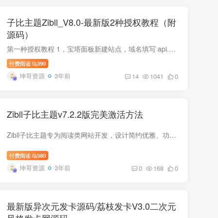
子比主题Zibll_V8.0-最新版2种授权教程（附
源码）
第一种授权教程 1，宝塔面板新建站点，域名填写 api.zibll.com，并开启SSL（随便找个域名的证书就行） 2，下载压缩包文件，将里面2个文件（.htaccess和index.php）上传到网站根目录 3，网站配置...
付费阅读
390
坤哥资源
3年前
14
1041
0
Zibll子比主题v7.2.2版完美激活方法
Zibll子比主题专为阅读类网站开发，设计简约优雅、功能全面。UI界面模块化、多种布局、多种显示效果可选择，高度自由化，更容易搭配出自己喜欢的网站。支持付费阅读，付费下载，付费视频的支付...
付费阅读
580
坤哥资源
3年前
0
168
0
最新版异次元发卡源码/荔枝发卡V3.0二次元