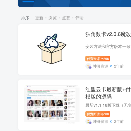
排序
更新
浏览
点赞
评论
独角数卡v2.0.6
付费资源
598
￥
坤哥资源
2年前
红盟云卡最新版+付
模版的源码
付费阅读
500
坤哥资源
2年前