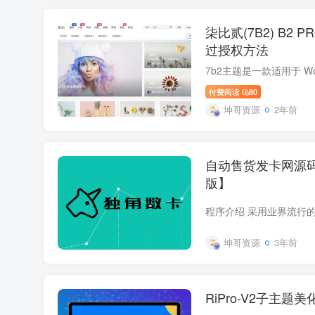
柒比贰(7B2) B2 
过授权方法
付费阅读
80
坤哥资源
2年前
自动售货发卡网源码
版】
坤哥资源
3年前
RiPro-V2子主题美