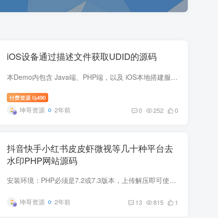
iOS设备通过描述文件获取UDID的源码
本Demo内包含 Java端、PHP端，以及 iOS本地搭建服务器，安装 描述文件获取手机唯一UDID 以及回调的方法 查看演示网站 证书签名 由于.mobileconfig描述文件没有签名，安装里会显示红色警告，所以...
付费资源
490
坤哥资源
2年前
0
252
0
抖音快手小红书皮皮虾微视等几十种平台去
水印PHP网站源码
安装环境：PHP必须是7.2或7.3版本，上传解压即可使用 网站名称，站长资料，等信息修改在includes/config.php 演示图片 演示网站：https://www.6qq.cn/
坤哥资源
2年前
13
815
1