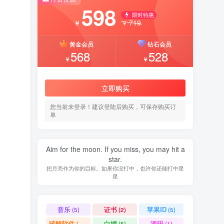
598
限时特惠
719
￥
￥
黄金会员
钻石会员
568
528
￥
￥
立即购买
您当前未登录！建议登陆后购买，可保存购买订
单
Aim for the moon. If you miss, you may hit a
star.
把月亮作为你的目标。如果你没打中，也许你还能打中星
星
音乐
证书
苹果ID
(5)
(2)
(5)
破解软件
白嫖
源码
(11)
(5)
(1)