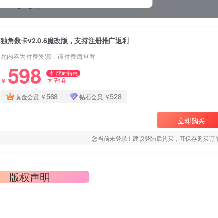
独角数卡v2.0.6魔改版，支持注册推广返利
此内容为付费资源，请付费后查看
598
限时特惠
719
￥
￥
568
528
黄金会员
￥
钻石会员
￥
立即购买
您当前未登录！建议登陆后购买，可保存购买订
版权声明