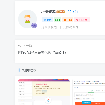
坤哥资源
关注
194
4
118
81.3W+
这家伙很懒，什么都没有写...
上一篇
RiPro-V2子主题美化包（Van5.9）
相关推荐