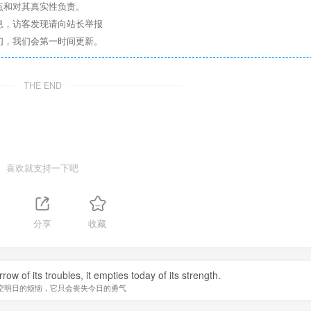
点和对其真实性负责。
息，访客发现请向站长举报
们，我们会第一时间更新。
THE END
喜欢就支持一下吧
分享
收藏
w of its troubles, it empties today of its strength.
空明日的烦恼，它只会丧失今日的勇气