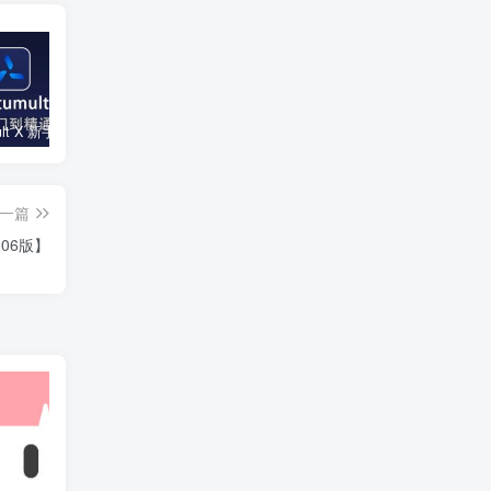
Quantumult X 新手教程 + 懒人配置合集
使用证书自行安装签名工具的视频教程
苹果在线安装TikTok破解版(长期更新)
一篇
06版】