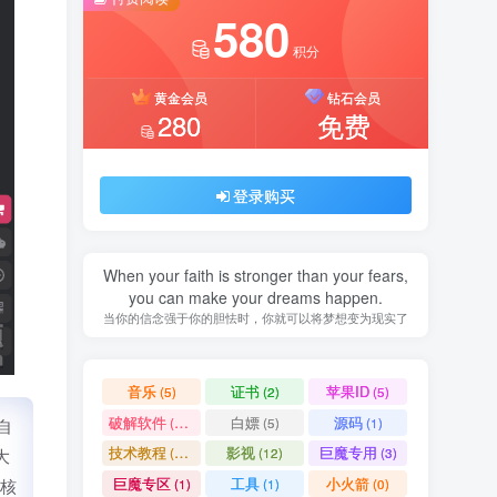
580
积分
黄金会员
钻石会员
280
免费
登录购买
When your faith is stronger than your fears,
you can make your dreams happen.
当你的信念强于你的胆怯时，你就可以将梦想变为现实了
音乐
证书
苹果ID
(5)
(2)
(5)
破解软件
白嫖
源码
(11)
(5)
(1)
自
技术教程
影视
巨魔专用
大
(15)
(12)
(3)
巨魔专区
工具
小火箭
核
(1)
(1)
(0)