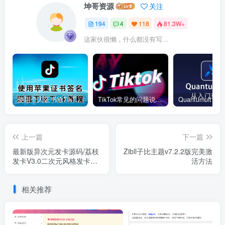
坤哥资源
关注
194
4
118
81.3W+
这家伙很懒，什么都没有写...
使用个人证书给TikTok签名安装(视频)
TikTok常见的问题说明和解决方法
上一篇
下一篇
最新版异次元发卡源码/荔枝
Zibll子比主题v7.2.2版完美激
发卡V3.0二次元风格发卡网
活方法
源码
相关推荐