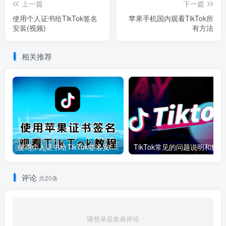
上一篇
下一篇
使用个人证书给TikTok签名
苹果手机国内观看TikTok所
安装(视频)
有方法
相关推荐
使用个人证书给TikTok签名安装(视频)
T
评论
共20条
请登录后发表评论