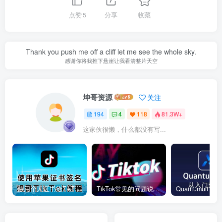
点赞
5
分享
收藏
Thank you push me off a cliff let me see the whole sky.
感谢你将我推下悬崖让我看清整片天空
坤哥资源
关注
194
4
118
81.3W+
这家伙很懒，什么都没有写...
使用个人证书给TikTok签名安装(视频)
TikTok常见的问题说明和解决方法