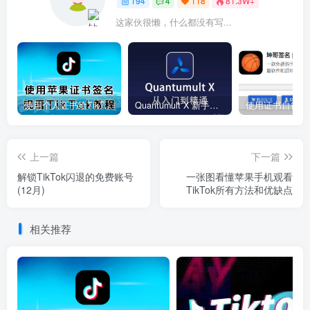
194
4
118
81.3W+
这家伙很懒，什么都没有写...
使用个人证书给TikTok签名安装(视频)
Quantumult X 新手教程 + 懒人配置合集
上一篇
下一篇
解锁TikTok闪退的免费账号
一张图看懂苹果手机观看
(12月)
TikTok所有方法和优缺点
相关推荐