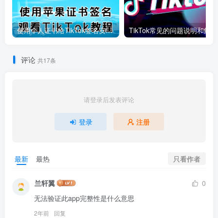
使用个人证书给TikTok签名安装(视频)
T
评论
共17条
请登录后发表评论
登录
注册
只看作者
最新
最热
兰轩翼
0
无法验证此app完整性是什么意思
2年前
回复