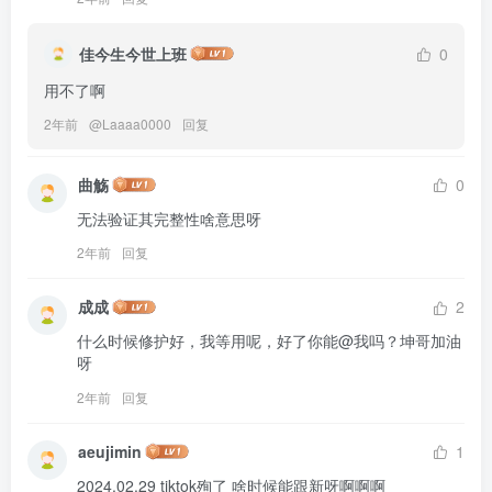
佳今生今世上班
0
用不了啊
2年前
@
Laaaa0000
回复
曲觞
0
无法验证其完整性啥意思呀
2年前
回复
成成
2
什么时候修护好，我等用呢，好了你能@我吗？坤哥加油
呀
2年前
回复
aeujimin
1
2024.02.29 tiktok殉了 啥时候能跟新呀啊啊啊