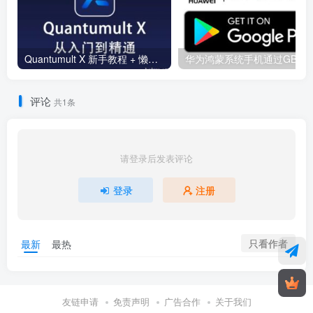
Quantumult X 新手教程 + 懒人配置合集
华为鸿蒙系统手机通过GBox安装谷
评论
共1条
请登录后发表评论
登录
注册
只看作者
最新
最热
友链申请
免责声明
广告合作
关于我们