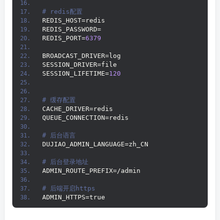
# redis配置
REDIS_HOST=redis
REDIS_PASSWORD=
REDIS_PORT=
6379
BROADCAST_DRIVER=log
SESSION_DRIVER=file
SESSION_LIFETIME=
120
# 缓存配置
CACHE_DRIVER=redis
QUEUE_CONNECTION=redis
# 后台语言
DUJIAO_ADMIN_LANGUAGE=zh_CN
# 后台登录地址
ADMIN_ROUTE_PREFIX=/admin
# 后端开启https
ADMIN_HTTPS=true