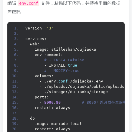
编辑
文件，粘贴以下代码，并替换里面的数据
env.conf
库密码
version: 
"3"
services:
  web:
    image: stilleshan/dujiaoka
    environment:
 # - INSTALL=false
        - INSTALL=
true
 # - MODIFY=true
    volumes:
      - ./env.
conf
:/dujiaoka/.env
      - ./uploads:/dujiaoka/public/uploads
      - ./storage:/dujiaoka/storage
    ports:
      - 
8090
:
80
 # 8090可以改成任意服务
    restart: always
  db:
    image: mariadb:focal
    restart: always