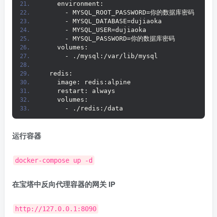
    environment:
      - MYSQL_ROOT_PASSWORD=你的数据库密码
      - MYSQL_DATABASE=dujiaoka
      - MYSQL_USER=dujiaoka
      - MYSQL_PASSWORD=你的数据库密码
    volumes:
      - ./mysql:/var/lib/mysql
  redis:
    image: redis:alpine
    restart: always
    volumes:
      - ./redis:/data
运行容器
docker-compose up -d
在宝塔中反向代理容器的网关 IP
http://127.0.0.1:8090