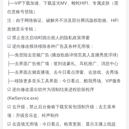
├—VIP下载加速、下载蓝光MV、蝰蛇HIFI、专属皮肤（需
任意账号登陆）
注：由于网络验证、破解并不涉及部分腾讯版权歌曲、HiFi
发烧音乐专辑；
☑ 禁止首次启动时跳出烦人的隐私政策弹窗
☑ 逆向修改模块移除各种广告及各种无用项：
├—免登陆去音频广告 (播放歌曲详情页真人直播秀悬浮球)
├—去界面广告推广项：签到送豪礼、耳机推广、消息中心
├—去界面左侧直播项、去今日看点弹窗、去游戏、去秀场
├—移除更多音乐工具界面：今日看点、酷我秀场、VIP服务
☑ 逆向修改退出软件为强制结束进程驻留程序
(KwService.exe)
☑ 去升级，禁止后台偷偷下载安装包强制升级；去主菜单
项：升级音乐盒、铃声制作
☑ 去选项无用项：今日看点、检查更新、显示主播上线提