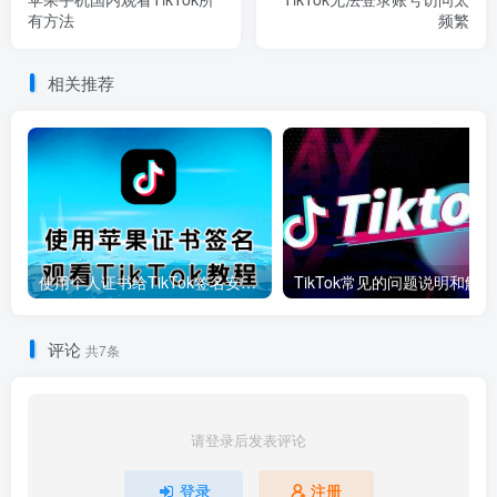
有方法
频繁
相关推荐
使用个人证书给TikTok签名安装(视频)
T
评论
共7条
请登录后发表评论
登录
注册