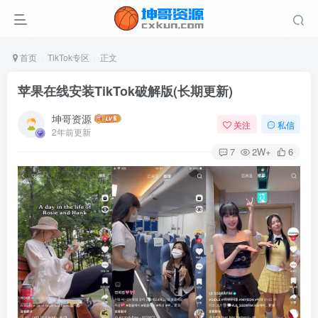
首页
TikTok专区
正文
苹果在线安装TikTok破解版(长期更新)
坤哥资源
关注
私信
2年前更新
7
2W+
6