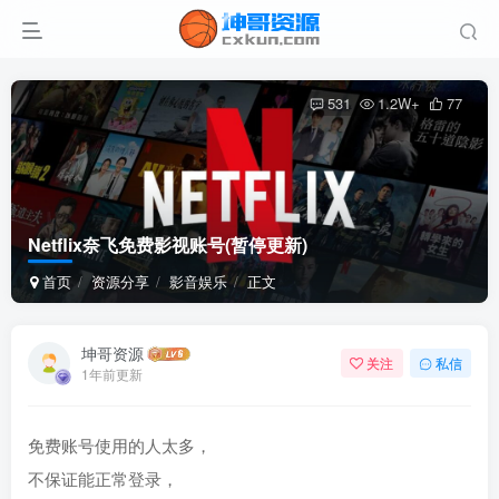
531
1.2W+
77
Netflix奈飞免费影视账号(暂停更新)
首页
资源分享
影音娱乐
正文
坤哥资源
关注
私信
1年前更新
免费账号使用的人太多，
不保证能正常登录，