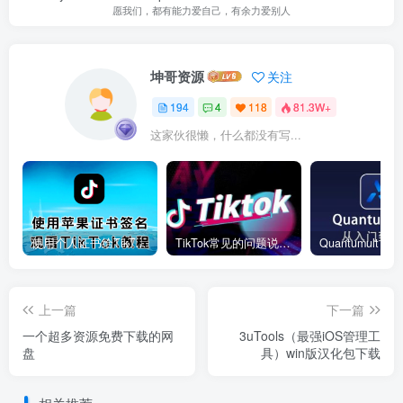
愿我们，都有能力爱自己，有余力爱别人
坤哥资源
关注
194
4
118
81.3W+
这家伙很懒，什么都没有写...
使用个人证书给TikTok签名安装(视频)
TikTok常见的问题说明和解决方法
上一篇
下一篇
一个超多资源免费下载的网
3uTools（最强iOS管理工
盘
具）win版汉化包下载