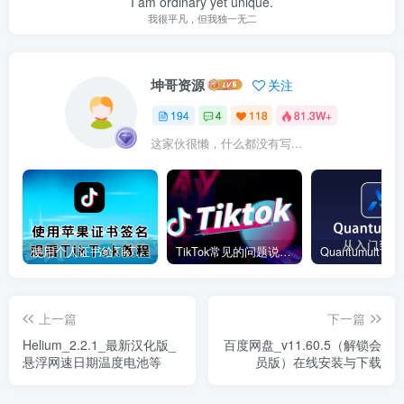
I am ordinary yet unique.
我很平凡，但我独一无二
坤哥资源
关注
194
4
118
81.3W+
这家伙很懒，什么都没有写...
使用个人证书给TikTok签名安装(视频)
TikTok常见的问题说明和解决方法
上一篇
下一篇
Helium_2.2.1_最新汉化版_
百度网盘_v11.60.5（解锁会
悬浮网速日期温度电池等
员版）在线安装与下载