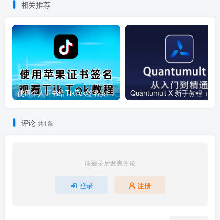
相关推荐
使用个人证书给TikTok签名安装(视频)
Quantumult 
评论
共1条
请登录后发表评论
登录
注册