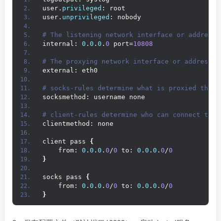
user.
privileged
: root
user.
unprivileged
: nobody
# The listening network interface or address.
internal: 
0
.
0
.
0
.
0
 port=
10808
# The proxying network interface or address.
external: eth0
# socks-rules determine what is proxied throu
socksmethod: username none
# client-rules determine who can connect to t
clientmethod: none
client pass 
{
    from: 
0
.
0
.
0
.
0
/
0
 to: 
0
.
0
.
0
.
0
/
0
}
socks pass 
{
    from: 
0
.
0
.
0
.
0
/
0
 to: 
0
.
0
.
0
.
0
/
0
}