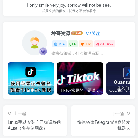
I only smile very joy, sorrow will not be see.
我只有笑的很欢，忧伤才不会被看穿
坤哥资源
关注
194
4
118
81.3W+
这家伙很懒，什么都没有写...
使用个人证书给TikTok签名安装(视频)
TikTok常见的问题说明和解决方法
上一篇
下一篇
Linux手动安装自己编译好的
快速搭建Telegram消息转发
AList（多存储网盘）
机器人