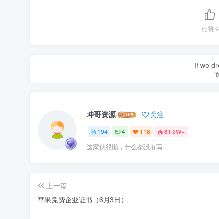
点赞
9
If we dr
坤哥资源
关注
194
4
118
81.3W+
这家伙很懒，什么都没有写...
上一篇
苹果免费企业证书（6月3日）