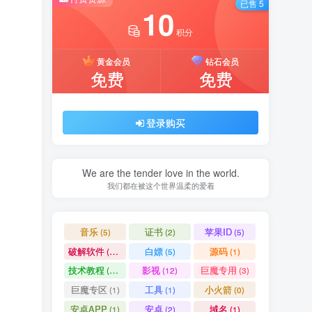
已售 5
10
积分
黄金会员
钻石会员
免费
免费
登录购买
We are the tender love in the world.
我们都在被这个世界温柔的爱着
音乐
证书
苹果ID
(5)
(2)
(5)
破解软件
白嫖
源码
(11)
(5)
(1)
技术教程
影视
巨魔专用
(15)
(12)
(3)
巨魔专区
工具
小火箭
(1)
(1)
(0)
安卓APP
安卓
域名
(1)
(2)
(1)