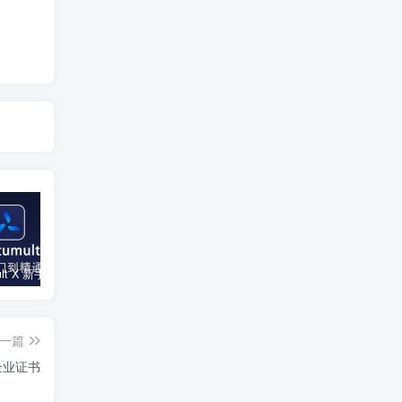
Quantumult X 新手教程 + 懒人配置合集
使用证书自行安装签名工具的视频教程
苹果在线安装TikTok破解版(长期更新)
一篇
企业证书