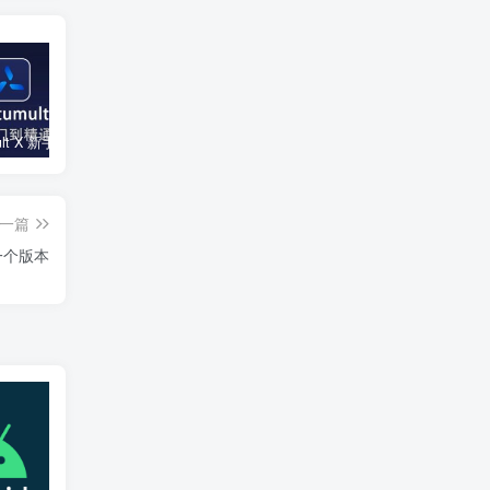
Quantumult X 新手教程 + 懒人配置合集
使用证书自行安装签名工具的视频教程
苹果在线安装TikTok破解版(长期更新)
一篇
最后一个版本