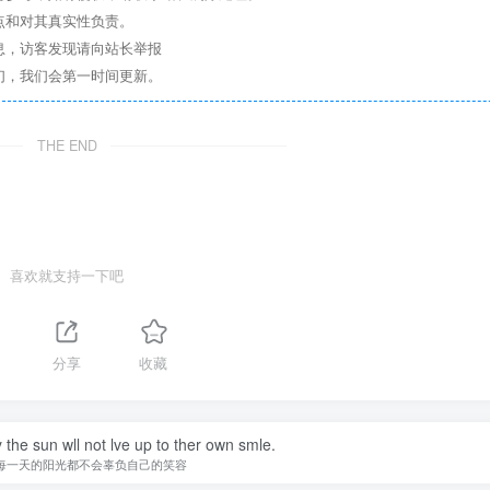
点和对其真实性负责。
息，访客发现请向站长举报
们，我们会第一时间更新。
THE END
喜欢就支持一下吧
分享
收藏
 the sun wll not lve up to ther own smle.
每一天的阳光都不会辜负自己的笑容