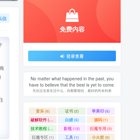
私信
免费内容
于
登录查看
用商
的
No matter what happened in the past, you
have to believe that the best is yet to come.
无论过去发生过什么，你都要相信，最好的尚未到来
住
音乐
证书
苹果ID
(5)
(2)
(5)
破解软件
白嫖
源码
(11)
(5)
(1)
，
技术教程
影视
巨魔专用
(15)
(12)
(3)
巨魔专区
工具
小火箭
(1)
(1)
(0)