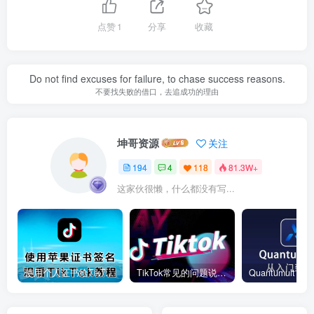
点赞
1
分享
收藏
Do not find excuses for failure, to chase success reasons.
不要找失败的借口，去追成功的理由
坤哥资源
关注
194
4
118
81.3W+
这家伙很懒，什么都没有写...
使用个人证书给TikTok签名安装(视频)
TikTok常见的问题说明和解决方法