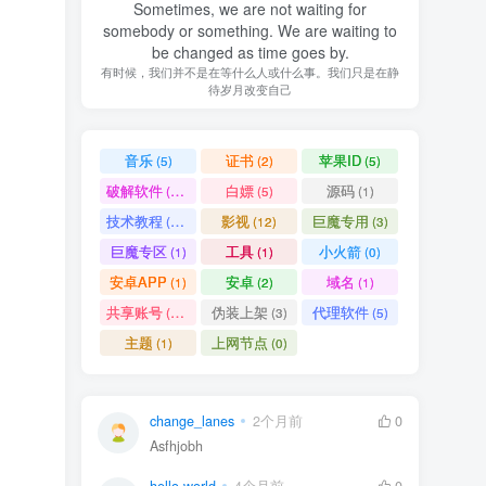
Sometimes, we are not waiting for
somebody or something. We are waiting to
be changed as time goes by.
有时候，我们并不是在等什么人或什么事。我们只是在静
待岁月改变自己
音乐
证书
苹果ID
(5)
(2)
(5)
破解软件
白嫖
源码
(11)
(5)
(1)
技术教程
影视
巨魔专用
(15)
(12)
(3)
巨魔专区
工具
小火箭
(1)
(1)
(0)
安卓APP
安卓
域名
(1)
(2)
(1)
共享账号
伪装上架
代理软件
(11)
(3)
(5)
主题
上网节点
(1)
(0)
change_lanes
2个月前
0
Asfhjobh
hello world
4个月前
0