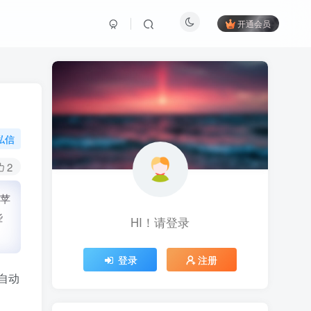
开通会员
私信
2
外苹
些
HI！请登录
登录
注册
自动