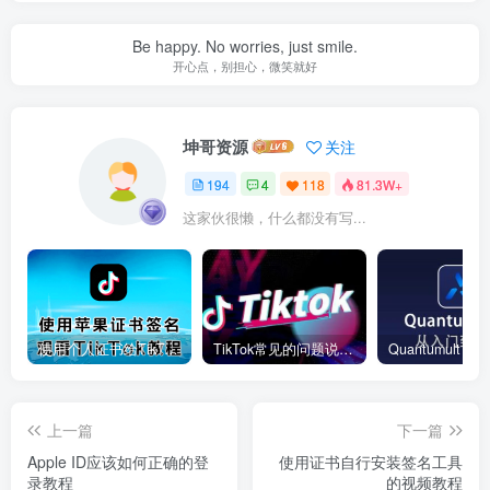
Be happy. No worries, just smile.
开心点，别担心，微笑就好
坤哥资源
关注
194
4
118
81.3W+
这家伙很懒，什么都没有写...
使用个人证书给TikTok签名安装(视频)
TikTok常见的问题说明和解决方法
上一篇
下一篇
Apple ID应该如何正确的登
使用证书自行安装签名工具
录教程
的视频教程