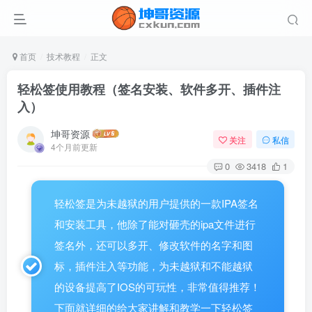
首页
技术教程
正文
轻松签使用教程（签名安装、软件多开、插件注
入）
坤哥资源
关注
私信
4个月前更新
0
3418
1
轻松签是为未越狱的用户提供的一款IPA签名
和安装工具，他除了能对砸壳的ipa文件进行
签名外，还可以多开、修改软件的名字和图
标，插件注入等功能，为未越狱和不能越狱
的设备提高了IOS的可玩性，非常值得推荐！
下面就详细的给大家讲解和教学一下轻松签