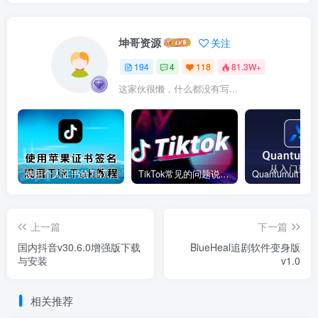
坤哥资源
关注
194
4
118
81.3W+
这家伙很懒，什么都没有写...
使用个人证书给TikTok签名安装(视频)
TikTok常见的问题说明和解决方法
上一篇
下一篇
国内抖音v30.6.0增强版下载
BlueHeal追剧软件变身版
与安装
v1.0
相关推荐