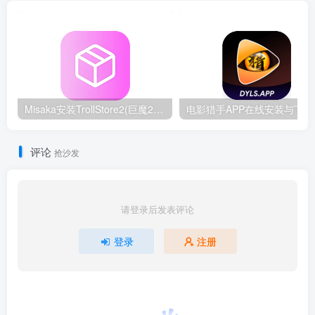
Misaka安装TrollStore2(巨魔2)教程-支持iOS15.0-16.6.1
电影猎
评论
抢沙发
请登录后发表评论
登录
注册