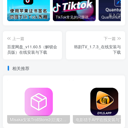
使用个人证书给TikTok签名安装(视频)
TikTok常见的问题说明和解决方法
上一篇
下一篇
百度网盘_v11.60.5（解锁会
韩剧TV_1.7.3_在线安装与
员版）在线安装与下载
下载
相关推荐
Misaka安装TrollStore2(巨魔2)教程-支持iOS15.0-16.6.1
电影猎