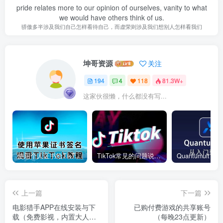
pride relates more to our opinion of ourselves, vanity to what
we would have others think of us.
骄傲多半涉及我们自己怎样看待自己，而虚荣则涉及我们想别人怎样看我们
坤哥资源
关注
194
4
118
81.3W+
这家伙很懒，什么都没有写...
使用个人证书给TikTok签名安装(视频)
TikTok常见的问题说明和解决方法
上一篇
下一篇
电影猎手APP在线安装与下
已购付费游戏的共享账号
载（免费影视，内置大人福
（每晚23点更新）