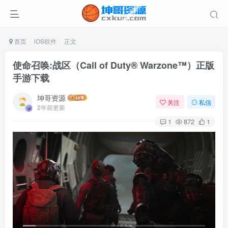
首页
iOS软件
正文
使命召唤:战区（Call of Duty® Warzone™）正版
手游下载
坤哥资源
关注
私信
2年前更新
1
872
1