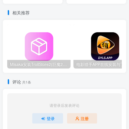
利）
相关推荐
Misaka安装TrollStore2(巨魔2)教程-支持iOS15.0-16.6.1
电影猎
评论
共1条
请登录后发表评论
登录
注册