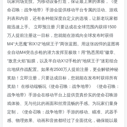
玩家同场竞技。为移动设备打造，保证最上乘的体验，《使
命召唤：战争地带》手游会提供移动平台专属的活动、游戏
列表和内容，还有各种能深度自定义的选项，让新老玩家都
能迅速上手。 立即预注册 只要达成在全球范围内获得1500
万人提前注册这一目标，您就能在游戏向全球发布时获得
M4“大恶魔”和X12“地狱王子”两张蓝图。用这张凶悍的蓝图将
全自动M4突击步枪的潜力发挥至极致！用“熟悉黑暗”徽章、
“敌意火焰”贴膜，以及半自动X12手枪的“地狱王子”迷彩组合
出地狱作战配置。如果有2500万人提前注册，更会解锁神秘
奖励！立即注册，只要达成目标，您就能在发布时获得所有
奖励！ 在移动端畅玩《使命召唤：战争地带》 《使命召唤：
战争地带》手游会在移动平台上提供货真价实的使命召唤游
戏体验、无与伦比的画面和丝滑流畅的手感。为玩家们量身
定制，《使命召唤：战争地带》手游的移动、瞄准、武器手
感、物理效果、动画和音效都经过了全面优化，确保能以最