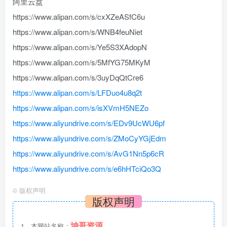
阿里云盘
https://www.alipan.com/s/cxXZeASfC6u
https://www.alipan.com/s/WNB4feuNiet
https://www.alipan.com/s/Ye5S3XAdopN
https://www.alipan.com/s/5MfYG75MKyM
https://www.alipan.com/s/3uyDqQtCre6
https://www.alipan.com/s/LFDuo4u8q2t
https://www.alipan.com/s/isXVmH5NEZo
https://www.aliyundrive.com/s/EDv9UcWU6pf
https://www.aliyundrive.com/s/ZMoCyYGjEdm
https://www.aliyundrive.com/s/AvG1Nn5p6cR
https://www.aliyundrive.com/s/e6hHTciQo3Q
©
版权声明
版权声明
坤哥资源
1、本网站名称：