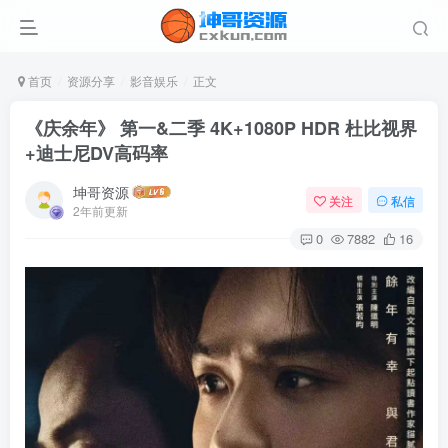
首页
资源分享
影音娱乐
正文
《庆余年》 第一&二季 4K+1080P HDR 杜比视界
+迪士尼DV高码率
坤哥资源
关注
私信
2年前更新
0
7882
16