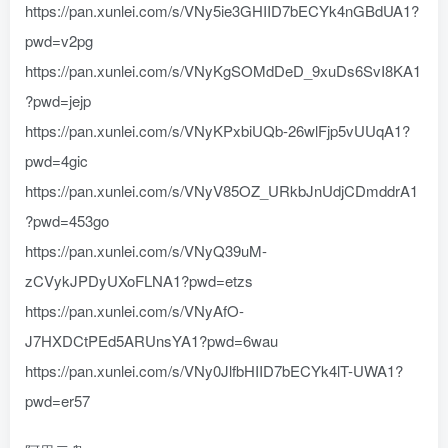
https://pan.xunlei.com/s/VNy5ie3GHIID7bECYk4nGBdUA1?
pwd=v2pg
https://pan.xunlei.com/s/VNyKgSOMdDeD_9xuDs6SvI8KA1
?pwd=jejp
https://pan.xunlei.com/s/VNyKPxbiUQb-26wlFjp5vUUqA1?
pwd=4gic
https://pan.xunlei.com/s/VNyV85OZ_URkbJnUdjCDmddrA1
?pwd=453go
https://pan.xunlei.com/s/VNyQ39uM-
zCVykJPDyUXoFLNA1?pwd=etzs
https://pan.xunlei.com/s/VNyAfO-
J7HXDCtPEd5ARUnsYA1?pwd=6wau
https://pan.xunlei.com/s/VNy0JlfbHIID7bECYk4lT-UWA1?
pwd=er57