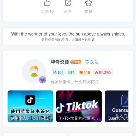
点赞
16
分享
收藏
With the wonder of your love, the sun above always shines.
拥有你美丽的爱情，太阳就永远明媚
坤哥资源
关注
194
4
118
81.3W+
这家伙很懒，什么都没有写...
使用个人证书给TikTok签名安装(视频)
TikTok常见的问题说明和解决方法