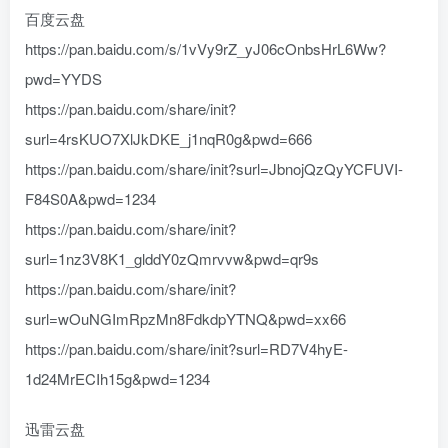
百度云盘
https://pan.baidu.com/s/1vVy9rZ_yJ06cOnbsHrL6Ww?
pwd=YYDS
https://pan.baidu.com/share/init?
surl=4rsKUO7XlJkDKE_j1nqR0g&pwd=666
https://pan.baidu.com/share/init?surl=JbnojQzQyYCFUVI-
F84S0A&pwd=1234
https://pan.baidu.com/share/init?
surl=1nz3V8K1_glddY0zQmrvvw&pwd=qr9s
https://pan.baidu.com/share/init?
surl=wOuNGImRpzMn8FdkdpYTNQ&pwd=xx66
https://pan.baidu.com/share/init?surl=RD7V4hyE-
1d24MrECIh15g&pwd=1234
迅雷云盘