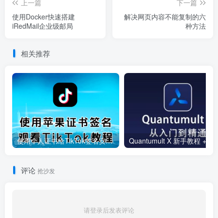
上一篇
下一篇
使用Docker快速搭建
解决网页内容不能复制的六
iRedMail企业级邮局
种方法
相关推荐
使用个人证书给TikTok签名安装(视频)
Quantumult 
评论
抢沙发
请登录后发表评论