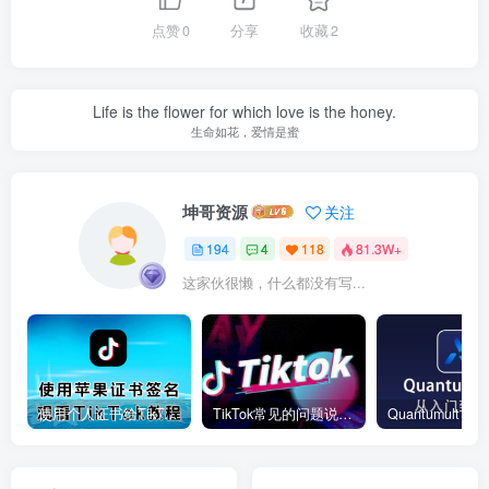
点赞
0
分享
收藏
2
Life is the flower for which love is the honey.
生命如花，爱情是蜜
坤哥资源
关注
194
4
118
81.3W+
这家伙很懒，什么都没有写...
使用个人证书给TikTok签名安装(视频)
TikTok常见的问题说明和解决方法