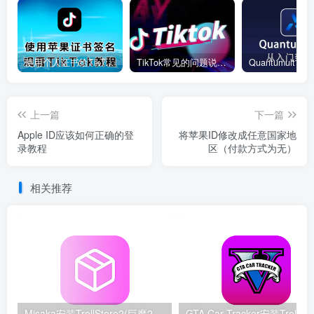
使用个人证书给TikTok签名安装(视频)
TikTok常见的问题说明和解决方法
上一篇
下一篇
Apple ID应该如何正确的登
将苹果ID修改成任意国家地
录教程
区（付款方式为无）
相关推荐
Misaka安装TrollStore2(巨魔2)教程-支持iOS15.0-16.6.1
GTA