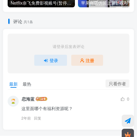
Netflix奈飞免费影视账号(暂停更新)
苹果商
评论
共1条
请登录后发表评论
登录
注册
只看作者
最新
最热
恋海蓝
0
这里面哪个有福利资源呢？
2年前
回复